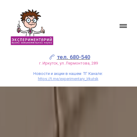
тел. 680-540
г. Иркутск, ул. Лермонтова, 289
Новости и акции в нашем ТГ Канале:
https://t.me/experimentary_Irkutsk